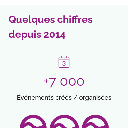
matches.
chicken subway juego destaca por su ritmo rápido
a 100hp Gaming. Este juego de tipo crash combina
propuesta dinámica que mantiene la tensión en
événements sportifs. Dans ce cadre,
akwabet ci
y su estilo visual llamativo, y en
https://chicken-
simplicidad y tensión en cada ronda que puede
cada partida. Si quieres conocer mejor su estilo y
trouve naturellement sa place dans un mini-texte
Quelques chiffres
subway-win.org/es/
se puede ampliar la
terminar en cualquier momento.
características,
https://chicken-road.es/
ofrece un
sur campagnes saisonnières, opérations spéciales
información sobre esta propuesta. Su ambientación
punto de referencia útil dentro de una experiencia
autour des affiches importantes et moments forts
depuis 2014
entretenida y su formato ágil lo convierten en una
llena de ritmo y emoción.
du calendrier des paris.
opción interesante para quienes disfrutan de
partidas intensas.
+7 000
Événements créés / organisées