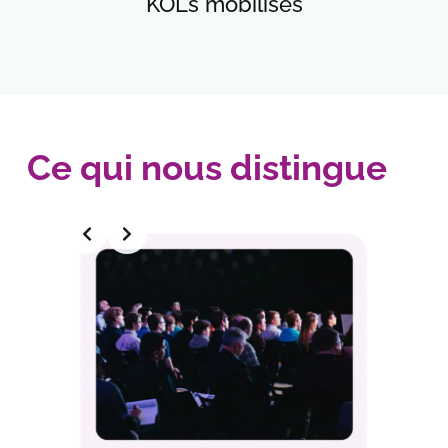
KOLs mobilisés
Ce qui nous distingue