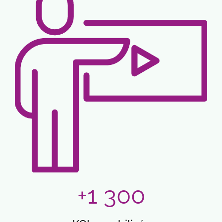
+1 300