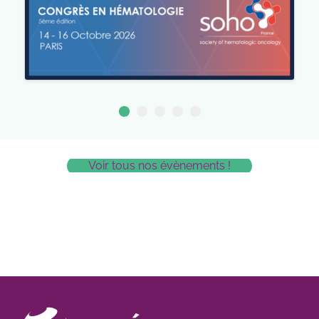
Voir tous nos évènements !
valorbet
casino scores
hotelaltoparque.com.ar