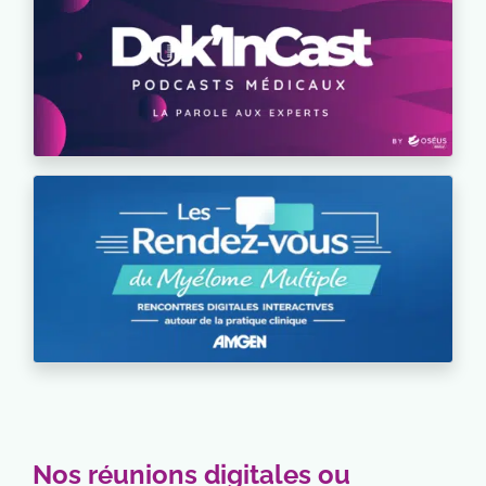
Nos réunions digitales ou