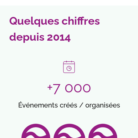
matches.
chicken subway juego destaca por su ritmo rápido
a 100hp Gaming. Este juego de tipo crash combina
propuesta dinámica que mantiene la tensión en
événements sportifs. Dans ce cadre,
akwabet ci
y su estilo visual llamativo, y en
https://chicken-
simplicidad y tensión en cada ronda que puede
cada partida. Si quieres conocer mejor su estilo y
trouve naturellement sa place dans un mini-texte
Quelques chiffres
subway-win.org/es/
se puede ampliar la
terminar en cualquier momento.
características,
https://chicken-road.es/
ofrece un
sur campagnes saisonnières, opérations spéciales
información sobre esta propuesta. Su ambientación
punto de referencia útil dentro de una experiencia
autour des affiches importantes et moments forts
depuis 2014
entretenida y su formato ágil lo convierten en una
llena de ritmo y emoción.
du calendrier des paris.
opción interesante para quienes disfrutan de
partidas intensas.
+7 000
Événements créés / organisées