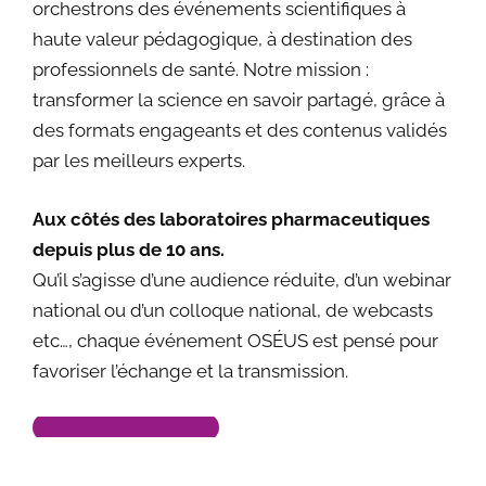
orchestrons des événements scientifiques à
haute valeur pédagogique, à destination des
professionnels de santé. Notre mission :
transformer la science en savoir partagé, grâce à
des formats engageants et des contenus validés
par les meilleurs experts.
Aux côtés des laboratoires pharmaceutiques
depuis plus de 10 ans.
Qu’il s’agisse d’une audience réduite, d’un webinar
national ou d’un colloque national, de webcasts
etc…, chaque événement OSÉUS est pensé pour
favoriser l’échange et la transmission.
En savoir plus !
Los jugadores de casino han encontrado en
chicken
Para quienes disfrutan de la adrenalina online,
Pour une partie du public, la vraie différence se voit
Try
Avia Masters
and test your timing skills.
Play at
All Star casino
and enjoy slots.
Juega en
Cazimbo
y aprovecha promociones.
Découvrez
Trueluck
et tentez votre chance.
Spilaðu á
Mr Pacho
og njóttu spilanna.
Spill hos
Casinodays
og nyt spillene.
Explore the best
world cup betting sites
for live
Para quienes buscan una experiencia dinámica,
train
una nueva forma emocionante de jugar gracias
Chicken Road es un juego de gambling con una
dans le rythme des offres liées aux grands