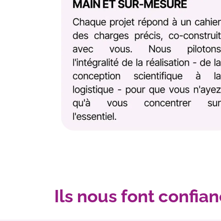
Ils nous font confia