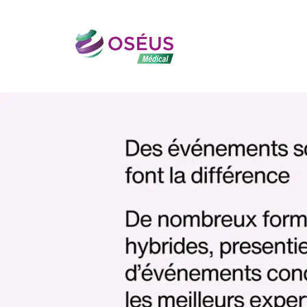
P
a
s
s
e
r
a
u
c
o
n
t
e
n
u