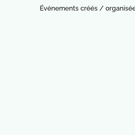
Événements créés / organisé