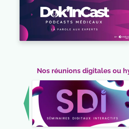
Nos réunions digitales ou hy