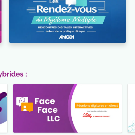
brides :