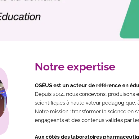
Notre expertise
OSÉUS est un acteur de référence en édu
Depuis 2014, nous concevons, produisons 
scientifiques à haute valeur pédagogique, 
Notre mission : transformer la science en s
engageants et des contenus validés par les
Aux côtés des laboratoires pharmaceutiq