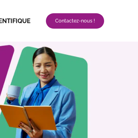
ENTIFIQUE
Contactez-nous !