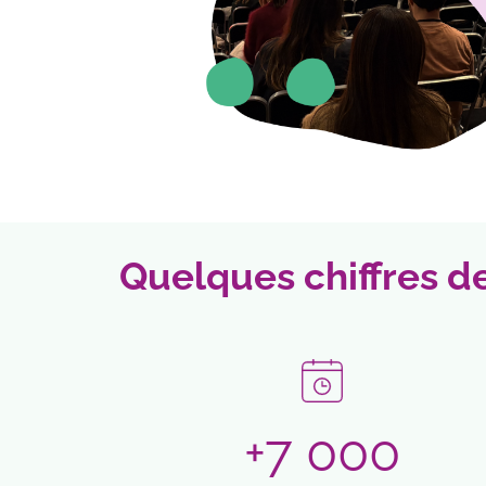
Quelques chiffres d
+7 000