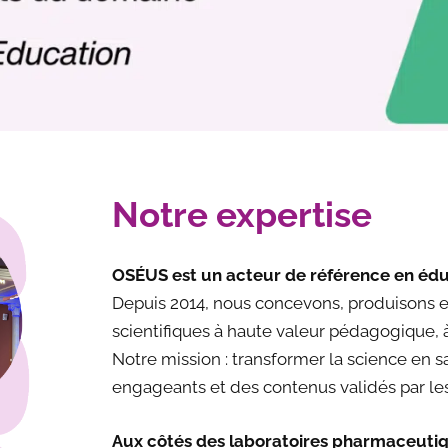
Notre expertise
OSÉUS est un acteur de référence en édu
Depuis 2014, nous concevons, produisons 
scientifiques à haute valeur pédagogique, 
Notre mission : transformer la science en s
engageants et des contenus validés par les
Aux côtés des laboratoires pharmaceutiq