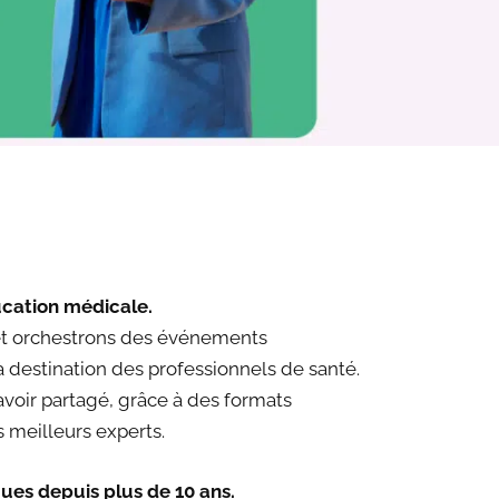
cation médicale.
et orchestrons des événements
à destination des professionnels de santé.
avoir partagé, grâce à des formats
 meilleurs experts.
ues depuis plus de 10 ans.