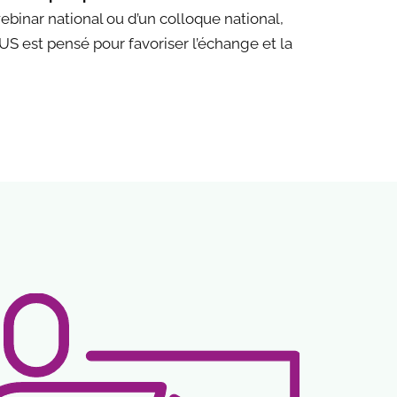
webinar national ou d’un colloque national,
 est pensé pour favoriser l’échange et la
hicken train
una nueva forma emocionante
ne, Chicken Road es un juego de gambling con
se voit dans le rythme des offres liées aux
.
ve matches.
ca, chicken subway juego destaca por su
de tipo crash combina simplicidad y tensión
ón en cada partida. Si quieres conocer mejor
kwabet ci
trouve naturellement sa place dans
https://chicken-subway-win.org/es/
se
uier momento.
ad.es/
ofrece un punto de referencia útil
érations spéciales autour des affiches
uesta. Su ambientación entretenida y su
moción.
s paris.
resante para quienes disfrutan de partidas