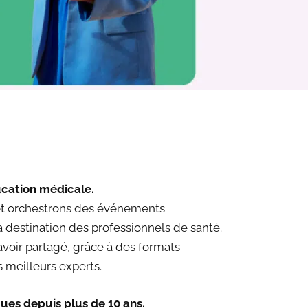
cation médicale.
et orchestrons des événements
à destination des professionnels de santé.
avoir partagé, grâce à des formats
 meilleurs experts.
ues depuis plus de 10 ans.