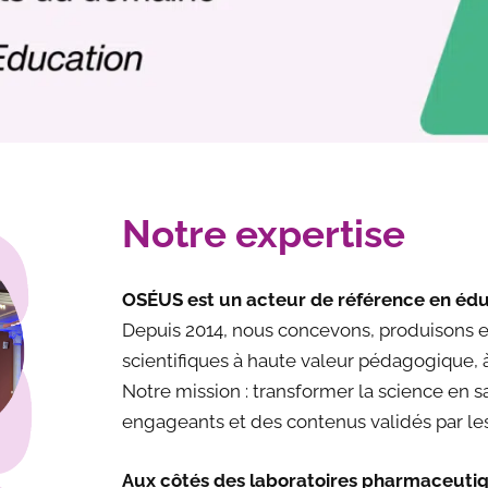
Notre expertise
OSÉUS est un acteur de référence en édu
Depuis 2014, nous concevons, produisons 
scientifiques à haute valeur pédagogique, 
Notre mission : transformer la science en s
engageants et des contenus validés par les
Aux côtés des laboratoires pharmaceutiq