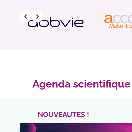
Agenda scientifique
NOUVEAUTÉS !