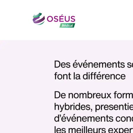
P
a
s
s
e
r
a
u
c
o
n
t
e
n
u