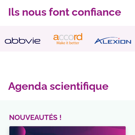
Ils nous font confiance
Agenda scientifique
NOUVEAUTÉS !