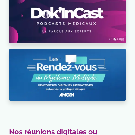
Nos réunions digitales ou