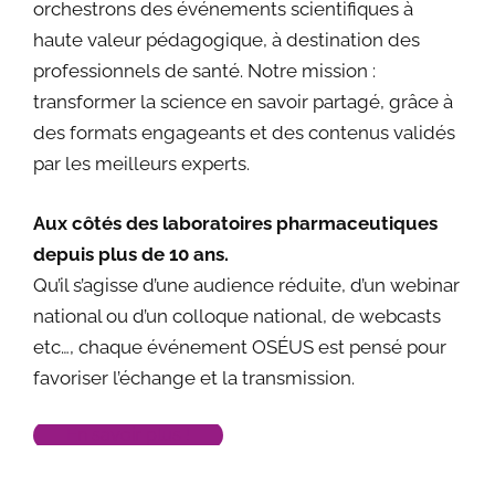
orchestrons des événements scientifiques à
haute valeur pédagogique, à destination des
professionnels de santé. Notre mission :
transformer la science en savoir partagé, grâce à
des formats engageants et des contenus validés
par les meilleurs experts.
Aux côtés des laboratoires pharmaceutiques
depuis plus de 10 ans.
Qu’il s’agisse d’une audience réduite, d’un webinar
national ou d’un colloque national, de webcasts
etc…, chaque événement OSÉUS est pensé pour
favoriser l’échange et la transmission.
En savoir plus !
Los jugadores de casino han encontrado en
chicken
Para quienes disfrutan de la adrenalina online,
Pour une partie du public, la vraie différence se voit
Try
Avia Masters
and test your timing skills.
Play at
All Star casino
and enjoy slots.
Juega en
Cazimbo
y aprovecha promociones.
Découvrez
Trueluck
et tentez votre chance.
Spilaðu á
Mr Pacho
og njóttu spilanna.
Spill hos
Casinodays
og nyt spillene.
Explore the best
world cup betting sites
for live
Para quienes buscan una experiencia dinámica,
train
una nueva forma emocionante de jugar gracias
Chicken Road es un juego de gambling con una
dans le rythme des offres liées aux grands