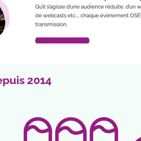
Qu’il s’agisse d’une audience réduite, d’un 
de webcasts etc…, chaque événement OSÉUS
transmission.
En savoir plus !
Los jugadores de casino han encontrado en
c
Para quienes disfrutan de la adrenalina onli
Pour une partie du public, la vraie différence 
Try
Avia Masters
and test your timing skills.
Play at
All Star casino
and enjoy slots.
Juega en
Cazimbo
y aprovecha promociones
Découvrez
Trueluck
et tentez votre chance.
Spilaðu á
Mr Pacho
og njóttu spilanna.
Spill hos
Casinodays
og nyt spillene.
Explore the best
world cup betting sites
for li
Para quienes buscan una experiencia dinámi
de jugar gracias a 100hp Gaming. Este juego 
una propuesta dinámica que mantiene la tensi
grands événements sportifs. Dans ce cadre,
a
ritmo rápido y su estilo visual llamativo, y en
en cada ronda que puede terminar en cualq
su estilo y características,
https://chicken-ro
un mini-texte sur campagnes saisonnières, op
puede ampliar la información sobre esta prop
dentro de una experiencia llena de ritmo y e
importantes et moments forts du calendrier de
formato ágil lo convierten en una opción inte
epuis 2014
intensas.