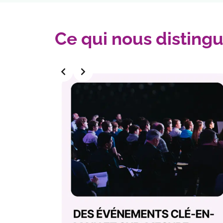
Ce qui nous disting