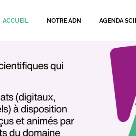
ACCUEIL
NOTRE ADN
AGENDA SCI