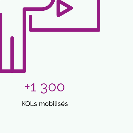
+1 300
KOLs mobilisés