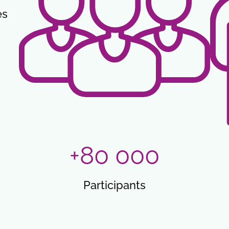
es
+80 000
Participants