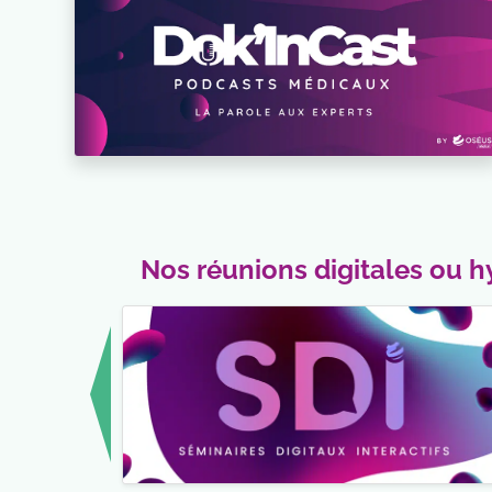
Nos réunions digitales ou hy