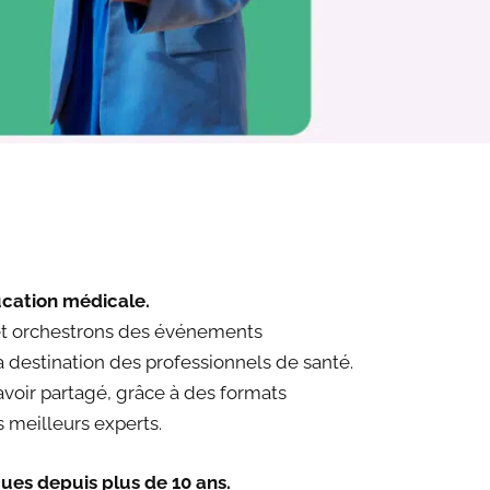
cation médicale.
et orchestrons des événements
à destination des professionnels de santé.
avoir partagé, grâce à des formats
 meilleurs experts.
ues depuis plus de 10 ans.