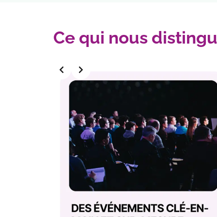
Ce qui nous disting