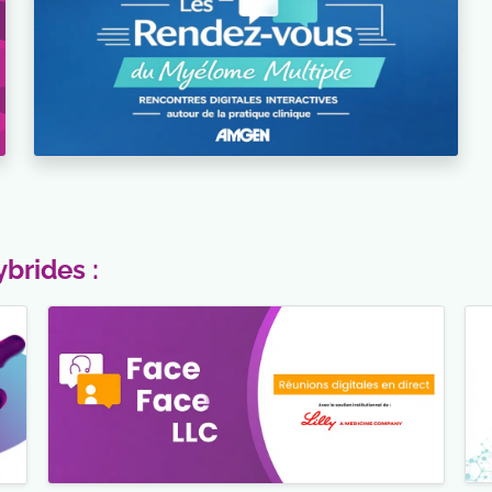
brides :