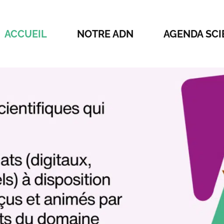
ACCUEIL
NOTRE ADN
AGENDA SCI