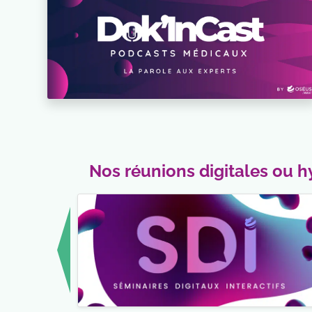
Nos réunions digitales ou hy