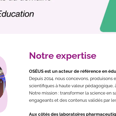
Notre expertise
OSÉUS est un acteur de référence en édu
Depuis 2014, nous concevons, produisons 
scientifiques à haute valeur pédagogique, 
Notre mission : transformer la science en s
engageants et des contenus validés par les
Aux côtés des laboratoires pharmaceutiq