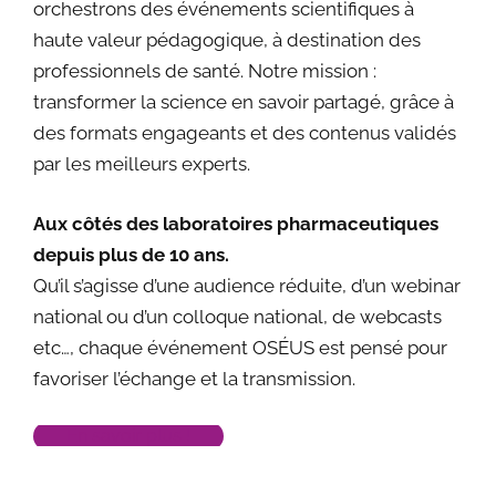
orchestrons des événements scientifiques à
haute valeur pédagogique, à destination des
professionnels de santé. Notre mission :
transformer la science en savoir partagé, grâce à
des formats engageants et des contenus validés
par les meilleurs experts.
Aux côtés des laboratoires pharmaceutiques
depuis plus de 10 ans.
Qu’il s’agisse d’une audience réduite, d’un webinar
national ou d’un colloque national, de webcasts
etc…, chaque événement OSÉUS est pensé pour
favoriser l’échange et la transmission.
En savoir plus !
Los jugadores de casino han encontrado en
chicken
Para quienes disfrutan de la adrenalina online,
Pour une partie du public, la vraie différence se voit
Try
Avia Masters
and test your timing skills.
Play at
All Star casino
and enjoy slots.
Juega en
Cazimbo
y aprovecha promociones.
Découvrez
Trueluck
et tentez votre chance.
Spilaðu á
Mr Pacho
og njóttu spilanna.
Spill hos
Casinodays
og nyt spillene.
Explore the best
world cup betting sites
for live
Para quienes buscan una experiencia dinámica,
train
una nueva forma emocionante de jugar gracias
Chicken Road es un juego de gambling con una
dans le rythme des offres liées aux grands