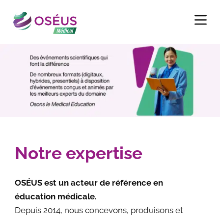
P
a
s
s
e
r
a
u
c
o
n
Notre expertise
t
e
n
OSÉUS est un acteur de référence en
u
éducation médicale.
Depuis 2014, nous concevons, produisons et