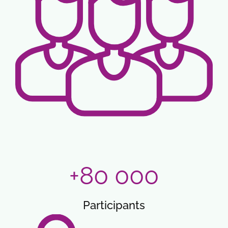
+80 000
Participants