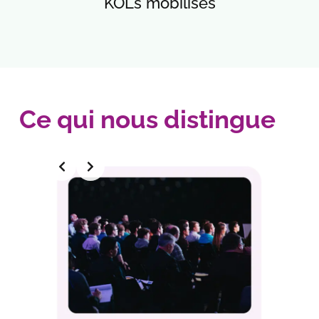
KOLs mobilisés
Ce qui nous distingue