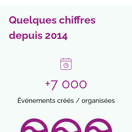
matches.
chicken subway juego destaca por su ritmo rápido
a 100hp Gaming. Este juego de tipo crash combina
propuesta dinámica que mantiene la tensión en
événements sportifs. Dans ce cadre,
akwabet ci
y su estilo visual llamativo, y en
https://chicken-
simplicidad y tensión en cada ronda que puede
cada partida. Si quieres conocer mejor su estilo y
trouve naturellement sa place dans un mini-texte
Quelques chiffres
subway-win.org/es/
se puede ampliar la
terminar en cualquier momento.
características,
https://chicken-road.es/
ofrece un
sur campagnes saisonnières, opérations spéciales
información sobre esta propuesta. Su ambientación
punto de referencia útil dentro de una experiencia
autour des affiches importantes et moments forts
depuis 2014
entretenida y su formato ágil lo convierten en una
llena de ritmo y emoción.
du calendrier des paris.
opción interesante para quienes disfrutan de
partidas intensas.
+7 000
Événements créés / organisées