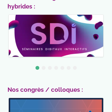
hybrides :
Nos congrès / colloques :