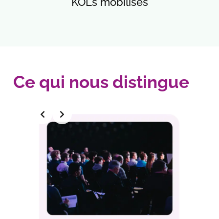
KOLs mobilisés
Ce qui nous distingue