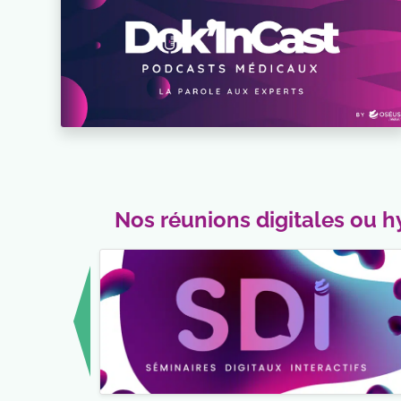
Nos réunions digitales ou hy