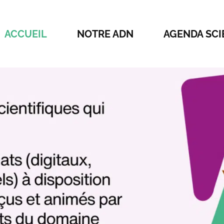
ACCUEIL
NOTRE ADN
AGENDA SCI