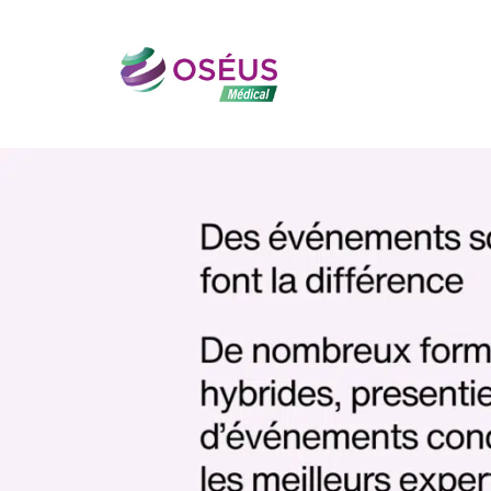
P
a
s
s
e
r
a
u
c
o
n
t
e
n
u