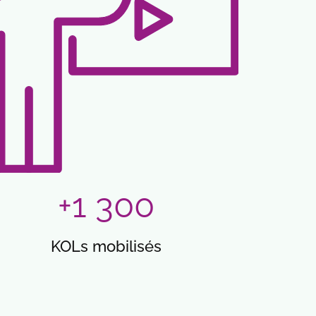
+1 300
KOLs mobilisés