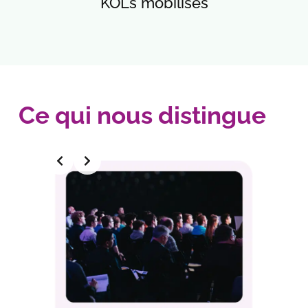
KOLs mobilisés
Ce qui nous distingue