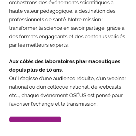
orchestrons des événements scientifiques à
haute valeur pédagogique, à destination des
professionnels de santé. Notre mission :
transformer la science en savoir partagé, grâce à
des formats engageants et des contenus validés
par les meilleurs experts.
Aux côtés des laboratoires pharmaceutiques
depuis plus de 10 ans.
Qu’il s’agisse d’une audience réduite, d’un webinar
national ou d’un colloque national, de webcasts
etc…, chaque événement OSÉUS est pensé pour
favoriser l’échange et la transmission.
En savoir plus !
Los jugadores de casino han encontrado en
chicken
Para quienes disfrutan de la adrenalina online,
Pour une partie du public, la vraie différence se voit
Try
Avia Masters
and test your timing skills.
Play at
All Star casino
and enjoy slots.
Juega en
Cazimbo
y aprovecha promociones.
Découvrez
Trueluck
et tentez votre chance.
Spilaðu á
Mr Pacho
og njóttu spilanna.
Spill hos
Casinodays
og nyt spillene.
Explore the best
world cup betting sites
for live
Para quienes buscan una experiencia dinámica,
train
una nueva forma emocionante de jugar gracias
Chicken Road es un juego de gambling con una
dans le rythme des offres liées aux grands