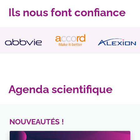
Ils nous font confiance
Agenda scientifique
NOUVEAUTÉS !