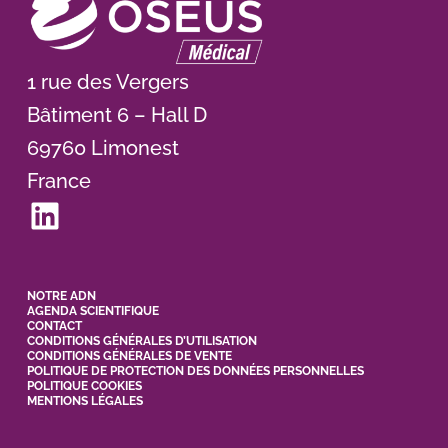
1 rue des Vergers
Bâtiment 6 – Hall D
69760 Limonest
France
LinkedIn
NOTRE ADN
AGENDA SCIENTIFIQUE
CONTACT
CONDITIONS GÉNÉRALES D’UTILISATION
CONDITIONS GÉNÉRALES DE VENTE
POLITIQUE DE PROTECTION DES DONNÉES PERSONNELLES
POLITIQUE COOKIES
MENTIONS LÉGALES