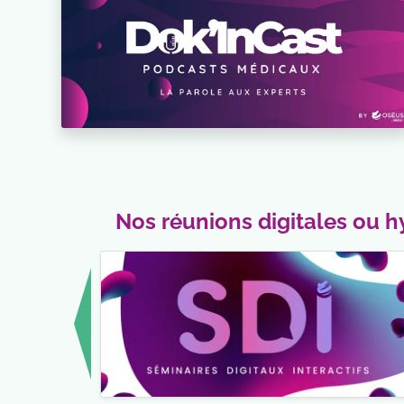
Nos réunions digitales ou hy