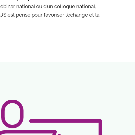
webinar national ou d’un colloque national,
 est pensé pour favoriser l’échange et la
hicken train
una nueva forma emocionante
ne, Chicken Road es un juego de gambling con
se voit dans le rythme des offres liées aux
.
ve matches.
ca, chicken subway juego destaca por su
de tipo crash combina simplicidad y tensión
ón en cada partida. Si quieres conocer mejor
kwabet ci
trouve naturellement sa place dans
https://chicken-subway-win.org/es/
se
uier momento.
ad.es/
ofrece un punto de referencia útil
érations spéciales autour des affiches
uesta. Su ambientación entretenida y su
moción.
s paris.
resante para quienes disfrutan de partidas