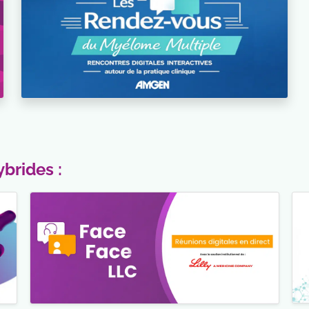
brides :