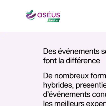
P
a
s
s
e
r
a
u
c
o
n
t
e
n
u