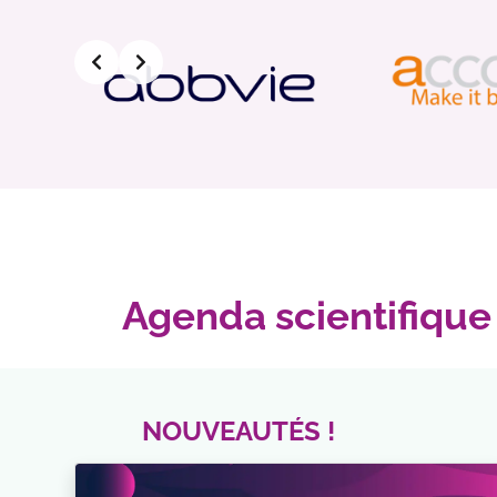
Agenda scientifique
NOUVEAUTÉS !