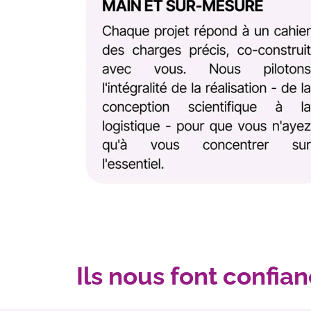
Ils nous font confia