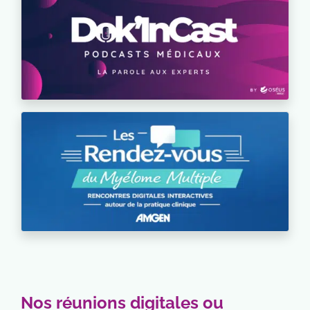
Nos réunions digitales ou