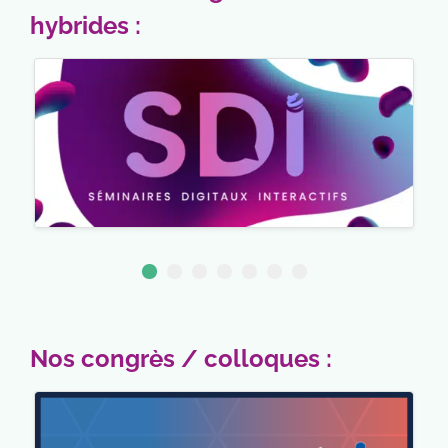
hybrides :
Nos congrès / colloques :