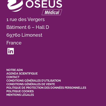
1 rue des Vergers
Bâtiment 6 – Hall D
69760 Limonest
France
LinkedIn
NOTRE ADN
AGENDA SCIENTIFIQUE
CONTACT
CONDITIONS GÉNÉRALES D’UTILISATION
CONDITIONS GÉNÉRALES DE VENTE
POLITIQUE DE PROTECTION DES DONNÉES PERSONNELLES
POLITIQUE COOKIES
MENTIONS LÉGALES