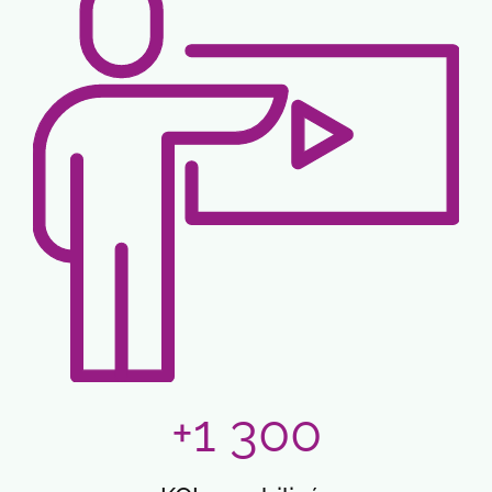
+1 300