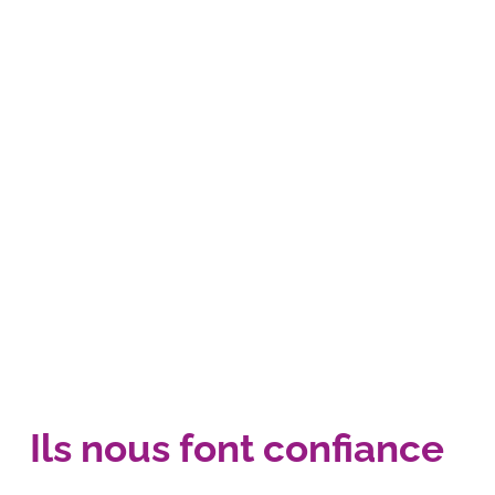
Ils nous font confiance