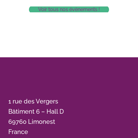
Voir tous nos évènements !
valorbet
casino scores
hotelaltoparque.com.ar
1 rue des Vergers
Bâtiment 6 – Hall D
69760 Limonest
France