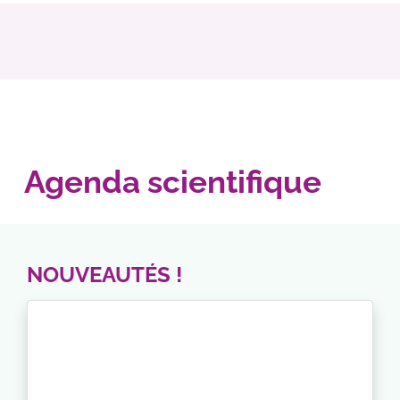
Agenda scientifique
NOUVEAUTÉS !