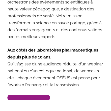
orchestrons des événements scientifiques à
haute valeur pédagogique, à destination des
professionnels de santé. Notre mission :
transformer la science en savoir partagé, grâce à
des formats engageants et des contenus validés
par les meilleurs experts.
Aux côtés des laboratoires pharmaceutiques
depuis plus de 10 ans.
Qu’il s’agisse d’une audience réduite, d’un webinar
national ou d’un colloque national, de webcasts
etc…, chaque événement OSÉUS est pensé pour
favoriser l’échange et la transmission.
En savoir plus !
Los jugadores de casino han encontrado en
chicken
Para quienes disfrutan de la adrenalina online,
Pour une partie du public, la vraie différence se voit
Try
Avia Masters
and test your timing skills.
Play at
All Star casino
and enjoy slots.
Juega en
Cazimbo
y aprovecha promociones.
Découvrez
Trueluck
et tentez votre chance.
Spilaðu á
Mr Pacho
og njóttu spilanna.
Spill hos
Casinodays
og nyt spillene.
Explore the best
world cup betting sites
for live
Para quienes buscan una experiencia dinámica,
train
una nueva forma emocionante de jugar gracias
Chicken Road es un juego de gambling con una
dans le rythme des offres liées aux grands