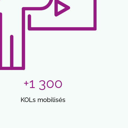
+1 300
KOLs mobilisés