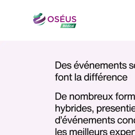
P
a
s
s
e
r
a
u
c
o
n
t
e
n
u