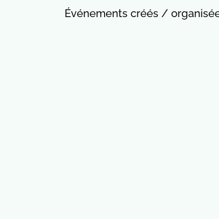
Événements créés / organisé