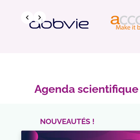
Agenda scientifique
NOUVEAUTÉS !