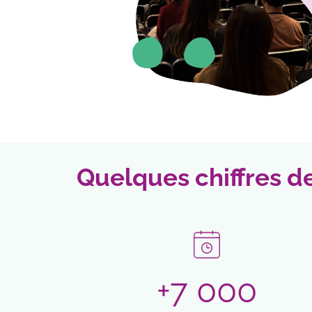
Quelques chiffres d
+7 000