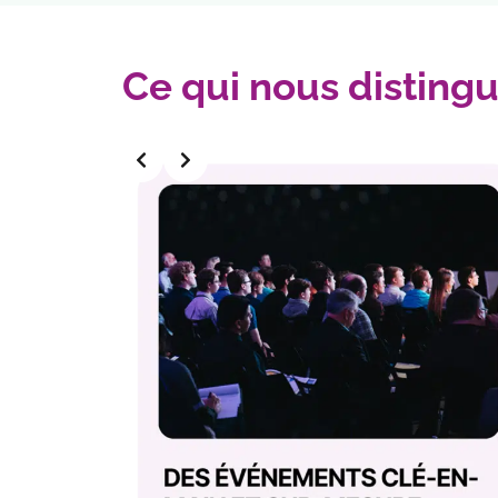
Ce qui nous disting