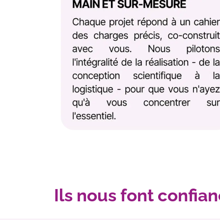
Ils nous font confia