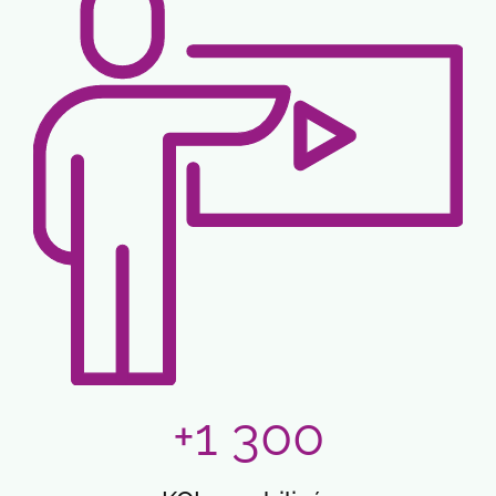
+1 300