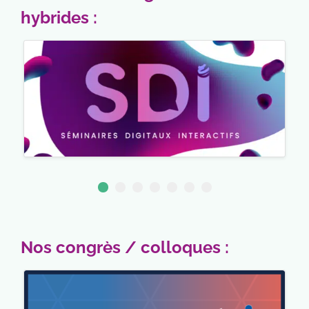
hybrides :
Nos congrès / colloques :