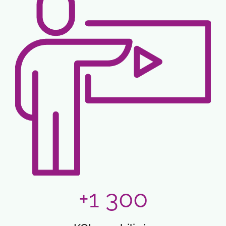
+1 300