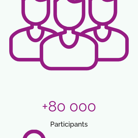
+80 000
Participants