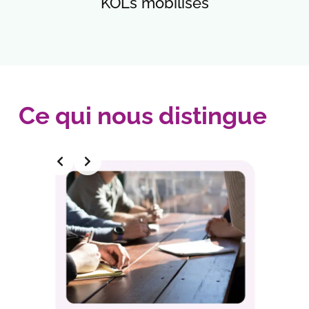
KOLs mobilisés
Ce qui nous distingue
Slide 2 of 2