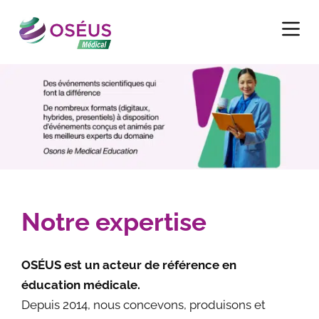
P
a
s
s
e
r
a
u
c
o
n
Notre expertise
t
e
n
OSÉUS est un acteur de référence en
u
éducation médicale.
Depuis 2014, nous concevons, produisons et