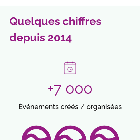
matches.
chicken subway juego destaca por su ritmo rápido
a 100hp Gaming. Este juego de tipo crash combina
propuesta dinámica que mantiene la tensión en
événements sportifs. Dans ce cadre,
akwabet ci
y su estilo visual llamativo, y en
https://chicken-
simplicidad y tensión en cada ronda que puede
cada partida. Si quieres conocer mejor su estilo y
trouve naturellement sa place dans un mini-texte
Quelques chiffres
subway-win.org/es/
se puede ampliar la
terminar en cualquier momento.
características,
https://chicken-road.es/
ofrece un
sur campagnes saisonnières, opérations spéciales
información sobre esta propuesta. Su ambientación
punto de referencia útil dentro de una experiencia
autour des affiches importantes et moments forts
depuis 2014
entretenida y su formato ágil lo convierten en una
llena de ritmo y emoción.
du calendrier des paris.
opción interesante para quienes disfrutan de
partidas intensas.
+7 000
Événements créés / organisées