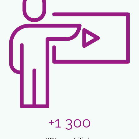
+1 300