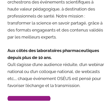
orchestrons des événements scientifiques à
haute valeur pédagogique, à destination des
professionnels de santé. Notre mission :
transformer la science en savoir partagé, grâce à
des formats engageants et des contenus validés
par les meilleurs experts.
Aux côtés des laboratoires pharmaceutiques
depuis plus de 10 ans.
Qu’il s’agisse d’une audience réduite, d’un webinar
national ou d’un colloque national, de webcasts
etc…, chaque événement OSÉUS est pensé pour
favoriser l’échange et la transmission.
En savoir plus !
Los jugadores de casino han encontrado en
chicken
Para quienes disfrutan de la adrenalina online,
Pour une partie du public, la vraie différence se voit
Try
Avia Masters
and test your timing skills.
Play at
All Star casino
and enjoy slots.
Juega en
Cazimbo
y aprovecha promociones.
Découvrez
Trueluck
et tentez votre chance.
Spilaðu á
Mr Pacho
og njóttu spilanna.
Spill hos
Casinodays
og nyt spillene.
Explore the best
world cup betting sites
for live
Para quienes buscan una experiencia dinámica,
train
una nueva forma emocionante de jugar gracias
Chicken Road es un juego de gambling con una
dans le rythme des offres liées aux grands