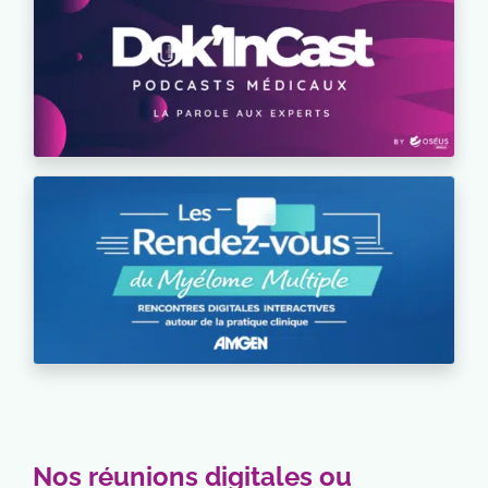
Nos réunions digitales ou