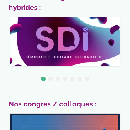
hybrides :
Nos congrès / colloques :